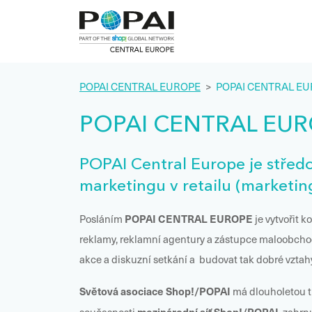
POPAI CENTRAL EUROPE
>
POPAI CENTRAL E
POPAI CENTRAL EU
POPAI Central Europe je stře
marketingu v retailu (marketing
POPAI CENTRAL EUROPE
Posláním
je vytvořit 
reklamy, reklamní agentury a zástupce maloobchodu
akce a diskuzní setkání a budovat tak dobré vztahy
Světová asociace Shop!/POPAI
má dlouholetou tr
mezinárodní síť Shop!/POPAI