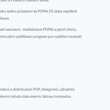
nsku a v dalších částech světa.
 dobu svého působení se POPAI CE stala úspěšně
ikace.
tí asociace: medializace POPAI a jejích členů,
tinuální vzdělávací program pro rozšíření znalostí
bců a distributorů POP, designerů, uživatelů
schválením tohoto dokumentu Valnou hromadou