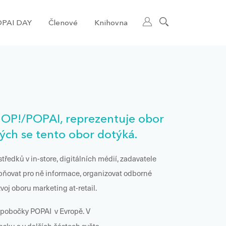
PAI DAY
Členové
Knihovna
HOP!/POPAI, reprezentuje obor
rých se tento obor dotýká.
edků v in-store, digitálních médií, zadavatele
upňovat pro ně informace, organizovat odborné
oj oboru marketing at-retail.
ní pobočky POPAI v Evropě. V