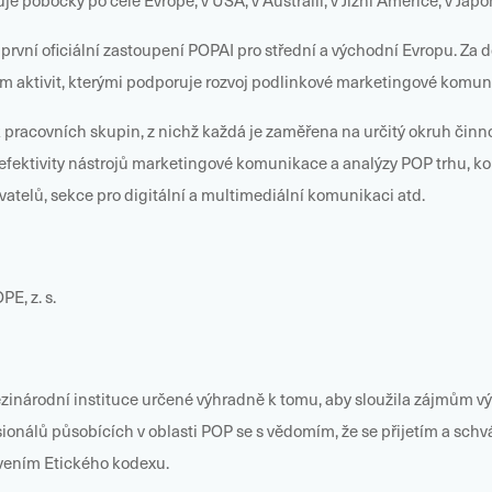
e pobočky po celé Evropě, v USA, v Austrálii, v Jižní Americe, v Japo
vní oficiální zastoupení POPAI pro střední a východní Evropu. Za
m aktivit, kterými podporuje rozvoj podlinkové marketingové komun
covních skupin, z nichž každá je zaměřena na určitý okruh činnos
efektivity nástrojů marketingové komunikace a analýzy POP trhu, kon
atelů, sekce pro digitální a multimediální komunikaci atd.
E, z. s.
rodní instituce určené výhradně k tomu, aby sloužila zájmům výro
fesionálů působících v oblasti POP se s vědomím, že se přijetím a 
vením Etického kodexu.