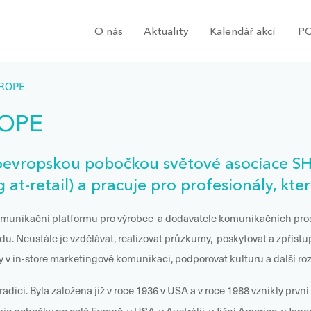
O nás
Aktuality
Kalendář akcí
PO
UROPE
ROPE
doevropskou pobočkou světové asociace S
 at-retail) a pracuje pro profesionály, kte
komunikační platformu pro výrobce a dodavatele komunikačních prostř
. Neustále je vzdělávat, realizovat průzkumy, poskytovat a zpříst
 v in-store marketingové komunikaci, podporovat kulturu a další rozv
adici. Byla založena již v roce 1936 v USA a v roce 1988 vznikly prv