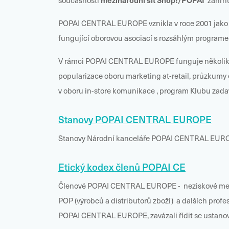
současnosti
zahrnuj
POPAI CENTRAL EUROPE vznikla v roce 2001 jako pr
fungující oborovou asociací s rozsáhlým programe
V rámci POPAI CENTRAL EUROPE funguje několik pra
popularizace oboru marketing at-retail, průzkumy 
v oboru in-store komunikace , program Klubu zadav
Stanovy POPAI CENTRAL EUROPE
Stanovy Národní kanceláře POPAI CENTRAL EUROP
Etický kodex členů POPAI CE
Členové POPAI CENTRAL EUROPE - neziskové meziná
POP (výrobců a distributorů zboží) a dalších pro
POPAI CENTRAL EUROPE, zavázali řídit se ustano