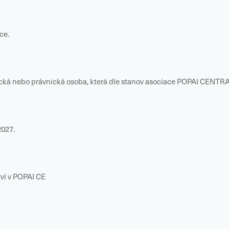
ce.
ká nebo právnická osoba, která dle stanov asociace POPAI CENTRAL
2027.
tví v POPAI CE