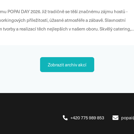
adičně se těší značnému zájmu hostů -
 tvorby a realizací těch nejlepších v našem oboru. Skvělý catering,
zeňský Prazdroj a Proud, ochutnávky vín a dalších nápojů… Prostě tady nesmíte chybět!
Zobrazit archiv akcí
+420 775 989 853
popai