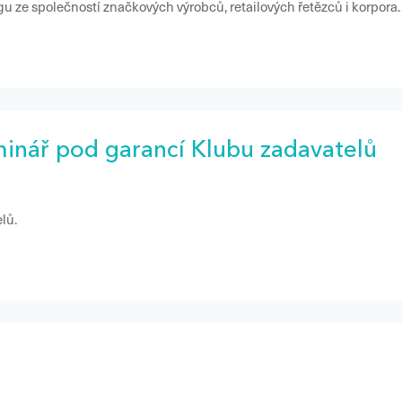
č všemi kanály
inář pod garancí Klubu zadavatelů
lů.