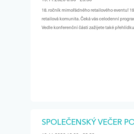
18. ročník mimořádného retailového eventu! 19.
retailová komunita. Čeká vás celodenní progra
Vedle konferenční části zažijete také přehlí
STUDENT AWARDS a večer vyvrcholí galavečere
bude opět dynamický a hybridní – vystoupení v
panely, reportážní vstupy, interaktivní formáty i
SPOLEČENSKÝ VEČER PO