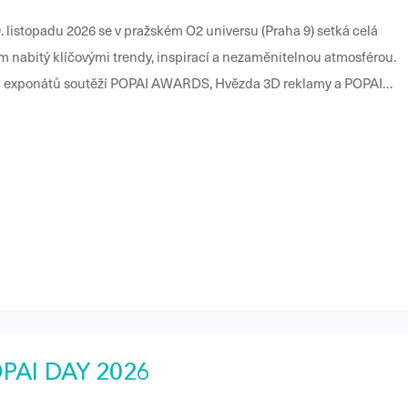
 listopadu 2026 se v pražském O2 universu (Praha 9) setká celá
m nabitý klíčovými trendy, inspirací a nezaměnitelnou atmosférou.
dku exponátů soutěží POPAI AWARDS, Hvězda 3D reklamy a POPAI
m se slavnostním předáním cen letošním vítězům. Letošní ročník
ýrazných osobností retailového světa, případové studie, diskusní
 prostor pro networking. Retail, který inspiruje. Event, který spojuje.
PAI DAY 2026