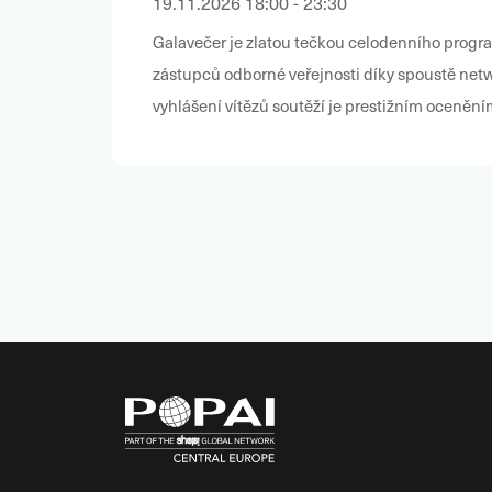
19.11.2026 18:00 - 23:30
Galavečer je zlatou tečkou celodenního programu POPAI DAY 2026. Již tr
zástupců odborné veřejnosti díky spoustě networkingových příležitostí, úžasné atmosféře a zábavě. Slavnostní
vyhlášení vítězů soutěží je prestižním oceněním
výborné pivo značek Pl