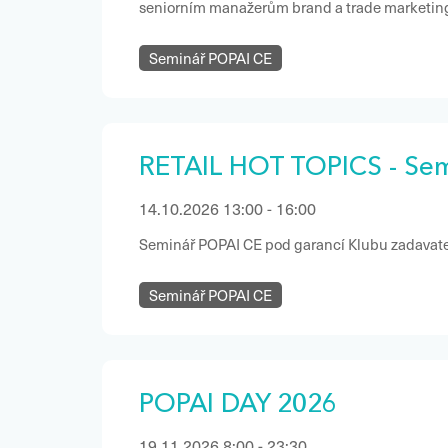
seniorním manažerům brand a trade marketingu ze společností značkových výrobců, retailových řetězců i korporací.
Hlavním tématem bude klíčová součást zadávání – komplexní brief. Jeho kvalitní nastavení šetří čas i náklady,
Seminář POPAI CE
přispívá k dosažení očekávaných výsledků a pomáhá značkám udržet konzistentní komunikaci napří
– od ATL přes online a BTL až po retail.
RETAIL HOT TOPICS - Sem
14.10.2026 13:00 - 16:00
Seminář POPAI CE pod garancí Klubu zadavate
Seminář POPAI CE
POPAI DAY 2026
19.11.2026 8:00 - 23:30