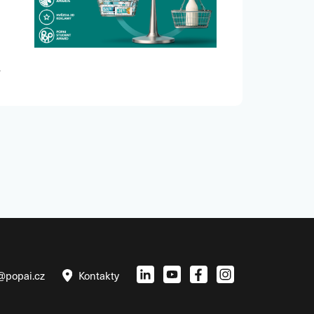
@popai.cz
Kontakty