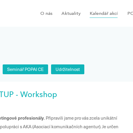
O nás
Aktuality
Kalendář akcí
PO
Seminář POPAI CE
Udržitelnost
TUP - Workshop
tingové profesionály
. Připravili jsme pro vás zcela unikátní