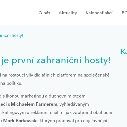
O nás
Aktuality
Kalendář akcí
PO
niční hosty!
K
e první zahraniční hosty!
 na rostoucí vliv digitálních platforem na společenské
a politiku.
ad s ikonou marketingu a duchovním otcem
se
Michaelem Farmerem
či s
, vyhledávaným
arketingovým a reklamním sítím, jak zachránit obchodní
Mark Borkowski
ce
, kterých pracoval pro nejslavnější