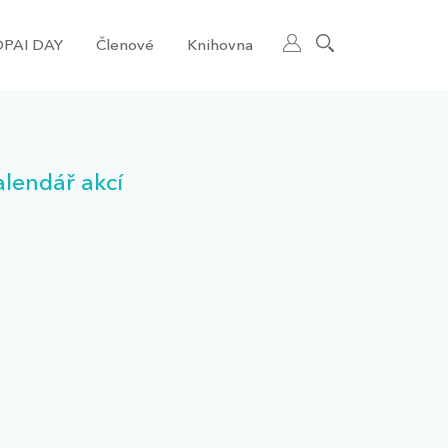
PAI DAY
Členové
Knihovna
alendář akcí