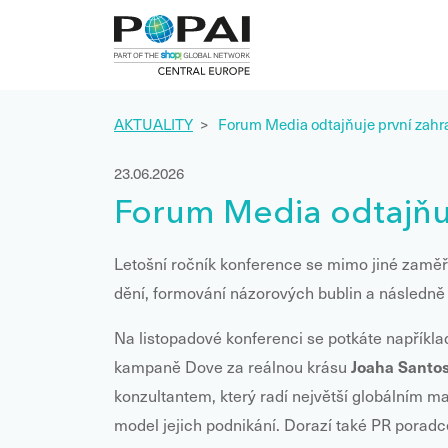
AKTUALITY
>
Forum Media odtajňuje první zahra
23.06.2026
Forum Media odtajňuj
Letošní ročník konference se mimo jiné zaměří
dění, formování názorových bublin a následně n
Na listopadové konferenci se potkáte napříkl
J
oaha Santo
kampaně Dove za reálnou krásu
konzultantem, který radí největší globálním m
model jejich podnikání. Dorazí také PR porad