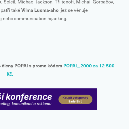
u Soleil, Michael Jackson, Tři tenoři, Michail Gorbačov,
Vilma Luoma-aho
patří také
, jež se věnuje
ng nebo
communication hijacking.
o členy POPAI s promo kódem
POPAI_2000 za 12 500
Kč.