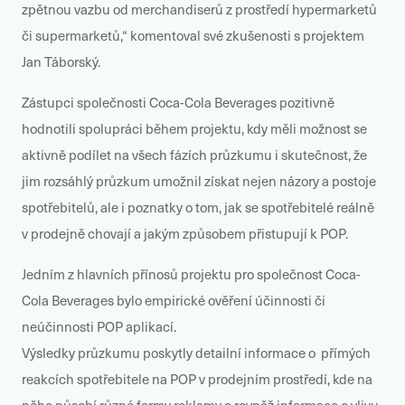
zpětnou vazbu od merchandiserů z prostředí hypermarketů
či supermarketů,“ komentoval své zkušenosti s projektem
Jan Táborský.
Zástupci společnosti Coca-Cola Beverages pozitivně
hodnotili spolupráci během projektu, kdy měli možnost se
aktivně podílet na všech fázích průzkumu i skutečnost, že
jim rozsáhlý průzkum umožnil získat nejen názory a postoje
spotřebitelů, ale i poznatky o tom, jak se spotřebitelé reálně
v prodejně chovají a jakým způsobem přistupují k POP.
Jedním z hlavních přínosů projektu pro společnost Coca-
Cola Beverages bylo empirické ověření účinnosti či
neúčinnosti POP aplikací.
Výsledky průzkumu poskytly detailní informace o přímých
reakcích spotřebitele na POP v prodejním prostředí, kde na