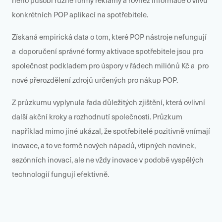
něho působí různé formy reklamy a rovněž informace o vlivu
konkrétních POP aplikací na spotřebitele.
Získaná empirická data o tom, které POP nástroje nefungují
a doporučení správné formy aktivace spotřebitele jsou pro
společnost podkladem pro úspory v řádech miliónů Kč a pro
nové přerozdělení zdrojů určených pro nákup POP.
Z průzkumu vyplynula řada důležitých zjištění, která ovlivní
další akční kroky a rozhodnutí společnosti. Průzkum
například mimo jiné ukázal, že spotřebitelé pozitivně vnímají
inovace, a to ve formě nových nápadů, vtipných novinek,
sezónních inovací, ale ne vždy inovace v podobě vyspělých
technologií fungují efektivně.