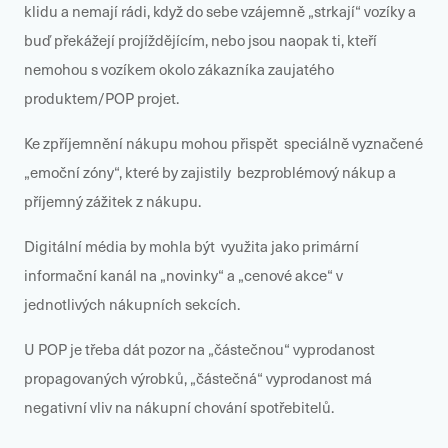
klidu a nemají rádi, když do sebe vzájemně „strkají“ vozíky a
buď překážejí projíždějícím, nebo jsou naopak ti, kteří
nemohou s vozíkem okolo zákazníka zaujatého
produktem/POP projet.
Ke zpříjemnění nákupu mohou přispět speciálně vyznačené
„emoční zóny“, které by zajistily bezproblémový nákup a
příjemný zážitek z nákupu.
Digitální média by mohla být využita jako primární
informační kanál na „novinky“ a „cenové akce“ v
jednotlivých nákupních sekcích.
U POP je třeba dát pozor na „částečnou“ vyprodanost
propagovaných výrobků, „částečná“ vyprodanost má
negativní vliv na nákupní chování spotřebitelů.