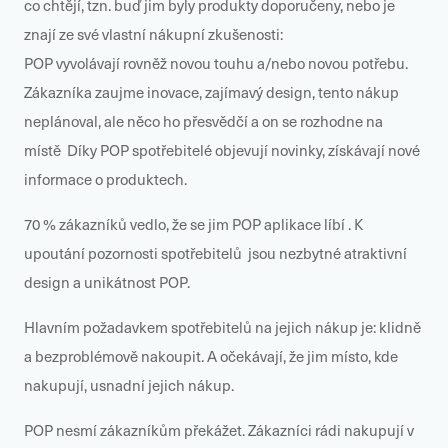
co chtějí, tzn. buď jim byly produkty doporučeny, nebo je
znají ze své vlastní nákupní zkušenosti:
POP vyvolávají rovněž novou touhu a/nebo novou potřebu.
Zákazníka zaujme inovace, zajímavý design, tento nákup
neplánoval, ale něco ho přesvědčí a on se rozhodne na
místě Díky POP spotřebitelé objevují novinky, získávají nové
informace o produktech.
70 % zákazníků vedlo, že se jim POP aplikace líbí . K
upoutání pozornosti spotřebitelů jsou nezbytné atraktivní
design a unikátnost POP.
Hlavním požadavkem spotřebitelů na jejich nákup je: klidně
a bezproblémově nakoupit. A očekávají, že jim místo, kde
nakupují, usnadní jejich nákup.
POP nesmí zákazníkům překážet. Zákazníci rádi nakupují v