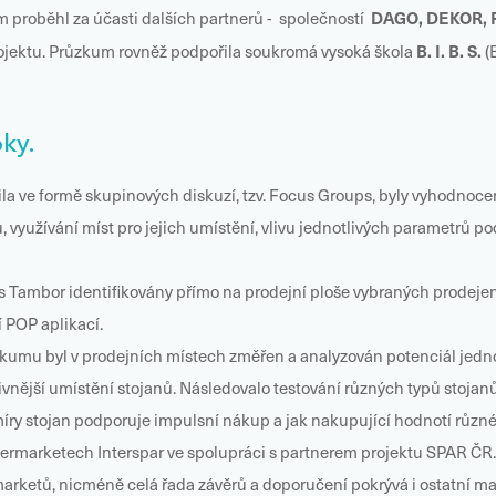
DAGO, DEKOR, F
m proběhl za účasti dalších partnerů - společností
B. I. B. S.
ojektu. Průzkum rovněž podpořila soukromá vysoká škola
(
ky.
ečnila ve formě skupinových diskuzí, tzv. Focus Groups, byly vyhodn
, využívání míst pro jejich umístění, vlivu jednotlivých parametrů 
 Tambor identifikovány přímo na prodejní ploše vybraných prodejen t
 POP aplikací.
zkumu byl v prodejních místech změřen a analyzován potenciál jedno
ktivnější umístění stojanů. Následovalo testování různých typů stojan
 míry stojan podporuje impulsní nákup a jak nakupující hodnotí různ
rmarketech Interspar ve spolupráci s partnerem projektu SPAR ČR. 
marketů, nicméně celá řada závěrů a doporučení pokrývá i ostatní m