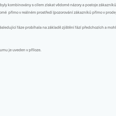
 byly kombinovány s cílem získat vědomé názory a postoje zákazník
omé přímo v reálném prostředí (pozorování zákazníků přímo v prodej
sledující fáze probíhala na základě zjištění fází předchozích a mo
umu je uveden v příloze.