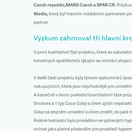
Czech republic,MARS Czech a SPAR CR
. Průzku
Media,
který byl hlavním mediálním partnerem pr
partner.
Výzkum zahrnoval tři hlavní kro
V první kvalitativní fázi projektu, která se uskut
konečných spotřebitelů týkající se vnímání stojanů
V další části projektu byly týmem výzkumníků Ipsos
nakupujících, která jsou nejvhodnější pro umístění
A konečně v rámci poslední kvantitativní fáze prů
Snickers a 1 typ Coca-Cola) s cílem zjistit nejatra
Cola) na stejném umístění s cílem změřit, do jaké
Reálné testování bylo prováděno ve vybraných hype
vnímat jako platné především pro prostředí hyper