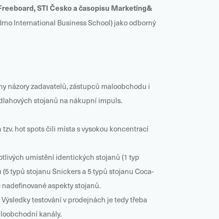
reeboard, STI Česko a časopisu Marketing&
Brno International Business School) jako odborný
oceny názory zadavatelů, zástupců maloobchodu i
podlahových stojanů na nákupní impuls.
zv. hot spots čili místa s vysokou koncentrací
tlivých umístění identických stojanů (1 typ
ů (5 typů stojanu Snickers a 5 typů stojanu Coca-
é nadefinované aspekty stojanů.
Výsledky testování v prodejnách je tedy třeba
aloobchodní kanály.