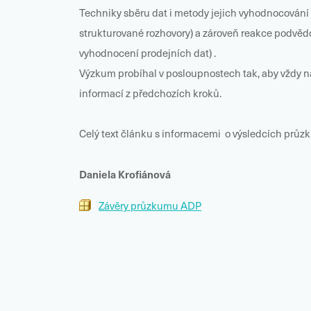
Techniky sběru dat i metody jejich vyhodnocování
strukturované rozhovory) a zároveň reakce podvěd
vyhodnocení prodejních dat) .
Výzkum probíhal v posloupnostech tak, aby vždy ná
informací z předchozích kroků.
Celý text článku s informacemi o výsledcích průzk
Daniela Krofiánová
Závěry průzkumu ADP