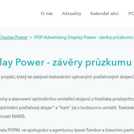
O nás
Aktuality
Kalendář akcí
PO
Display Power
>
POP Advertising Display Power - závěry průzkumu
lay Power - závěry průzkumu
 projekt, který se zabýval testováním vybraných podlahových stojan
chy a stanovení optimálního umístění stojanů z hlediska prodejního
ptimální podlahový stojan" a "kam" jej v budoucnu umístit. Testován
ečnosti MARS.
vala POPAI ve spolupráci s agenturou Ipsos-Tambor a hlavními par