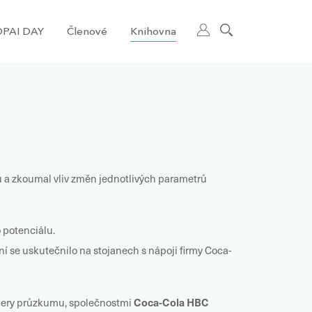
PAI DAY
Členové
Knihovna
ů a zkoumal vliv změn jednotlivých parametrů
 potenciálu.
í se uskutečnilo na stojanech s nápoji firmy Coca-
Coca-Cola HBC
tnery průzkumu, společnostmi