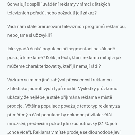
Schvalují dospělí uvádění reklamy v rámci dětských
televizních pořadů, nebo požadují její zákaz?
Vadí nám stále přerušování televizních programů reklamou,
nebo jsme si už zvykli?
Jak vypadá česká populace při segmentaci na základě
postojů k reklamě? Kolik je těch, kteří reklamu milují a jak
můžeme charakterizovat ty, kteří ji nemají rádi?
Výzkum se mimo jiné zabýval přesyceností reklamou
z hlediska jednotlivých typů médií. Výsledky průzkumu
ukázaly, že nejlépe je stále přijímána reklama v místě
prodeje. Většina populace považuje tento typ reklamy za
přiměřený a část populace by dokonce přivítala větší
množství, především pokud jde o ochutnávky (31 % jich
„chce více“). Reklama v místě prodeje se dlouhodobě jeví