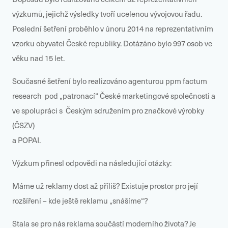
výzkumů, jejichž výsledky tvoří ucelenou vývojovou řadu.
Poslední šetření proběhlo v únoru 2014 na reprezentativním
vzorku obyvatel České republiky. Dotázáno bylo 997 osob ve
věku nad 15 let.
Současné šetření bylo realizováno agenturou ppm factum
research pod „patronací“ České marketingové společnosti a
ve spolupráci s Českým sdružením pro značkové výrobky
(ČSZV)
a POPAI.
Výzkum přinesl odpovědi na následující otázky:
Máme už reklamy dost až příliš? Existuje prostor pro její
rozšíření – kde ještě reklamu „snášíme“?
Stala se pro nás reklama součástí moderního života? Je