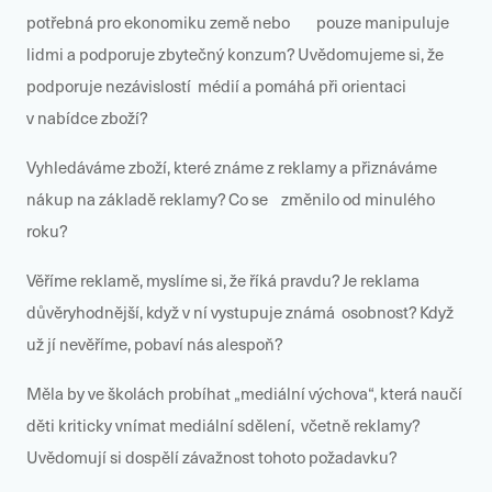
potřebná pro ekonomiku země nebo pouze manipuluje
lidmi a podporuje zbytečný konzum? Uvědomujeme si, že
podporuje nezávislostí médií a pomáhá při orientaci
v nabídce zboží?
Vyhledáváme zboží, které známe z reklamy a přiznáváme
nákup na základě reklamy? Co se změnilo od minulého
roku?
Věříme reklamě, myslíme si, že říká pravdu? Je reklama
důvěryhodnější, když v ní vystupuje známá osobnost? Když
už jí nevěříme, pobaví nás alespoň?
Měla by ve školách probíhat „mediální výchova“, která naučí
děti kriticky vnímat mediální sdělení, včetně reklamy?
Uvědomují si dospělí závažnost tohoto požadavku?