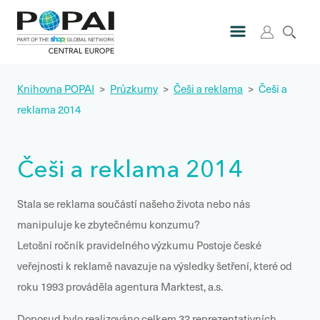
Knihovna POPAI
>
Průzkumy
>
Češi a reklama
>
Češi a
reklama 2014
Češi a reklama 2014
Stala se reklama součástí našeho života nebo nás
manipuluje ke zbytečnému konzumu?
Letošní ročník pravidelného výzkumu
Postoje české
veřejnosti k reklamě
navazuje na výsledky šetření, které od
roku 1993 prováděla agentura Marktest, a.s.
Doposud bylo realizováno celkem 32 reprezentativních