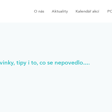
O nás
Aktuality
Kalendář akcí
PO
ovinky, tipy i to, co se nepovedlo….