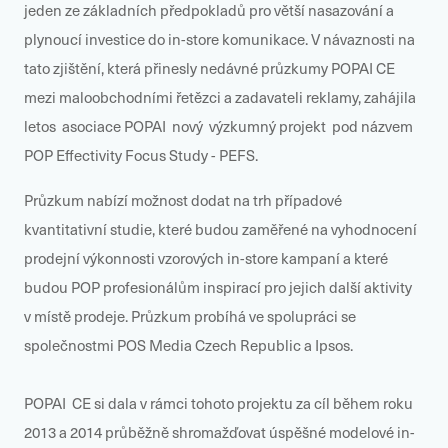
jeden ze základních předpokladů pro větší nasazování a
plynoucí investice do in-store komunikace. V návaznosti na
tato zjištění, která přinesly nedávné průzkumy POPAI CE
mezi maloobchodními řetězci a zadavateli reklamy, zahájila
letos asociace POPAI nový výzkumný projekt pod názvem
POP Effectivity Focus Study - PEFS.
Průzkum nabízí možnost dodat na trh případové
kvantitativní studie, které budou zaměřené na vyhodnocení
prodejní výkonnosti vzorových in-store kampaní a které
budou POP profesionálům inspirací pro jejich další aktivity
v místě prodeje. Průzkum probíhá ve spolupráci se
společnostmi POS Media Czech Republic a Ipsos.
POPAI CE si dala v rámci tohoto projektu za cíl během roku
2013 a 2014 průběžně shromažďovat úspěšné modelové in-