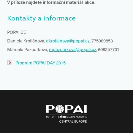
V příloze najdete informační materiál akce.
Kontakty a informace
POPAI CE
Daniela Krofiánová,
dkrofianova@popai.cz
, 775989853
Marcela Pazourková,
mpazourkova@popai.cz
, 608257701
Program POPAI DAY 2015