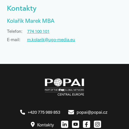
Kontakty
Kolařík Marek MBA
Telefon:
774 100 101
E-mail:
m.kolarik@ugo-media.eu
+420 775 989 853
popai@popai.cz
Kontakty