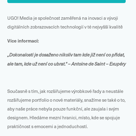
UGO! Media je společnost zaměřená na inovaci a vývoji
digitálních zobrazovacích technologií v té nejvyšší kvalitě
Více informací:
„Dokonalosti je dosaženo nikoliv tam kde již není co přidat,
ale tam, kde už není co ubrat.“ – Antoine de Saint – Exupéry
Současně s tím, jak rozšiřujeme výrobkové řady a neustále
rozšiřujeme portfolio o nové materiály, snažíme se také o to,
aby naše práce nebyla pouze funkční, ale zaujala i svým
designem. Hledáme mezní hranici, místo, kde se spojuje
praktičnost s emocemi a jednoduchostí.