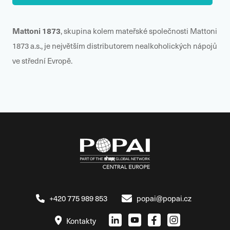
Mattoni 1873
, skupina kolem mateřské společnosti Mattoni
1873 a.s., je největším distributorem nealkoholických nápojů
ve střední Evropě.
+420 775 989 853
popai@popai.cz
Kontakty