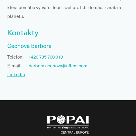
která pomáhá vytvářet lepší svět pro lidi, domácí zvířata a
planetu.
Kontakty
Čechová Barbora
Telefon:
+420 735 700 010
E-mail:
barbora.cechova@effem.com
LinkedIn