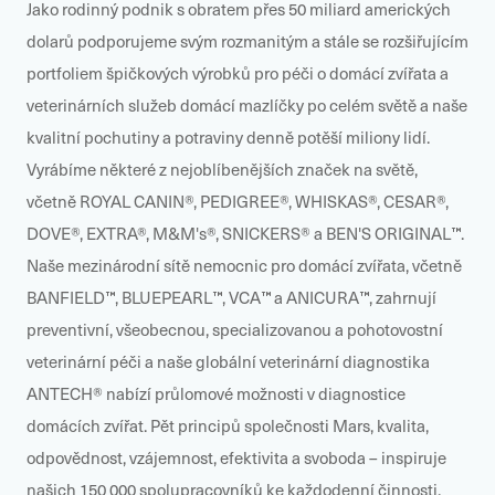
Jako rodinný podnik s obratem přes 50 miliard amerických
dolarů podporujeme svým rozmanitým a stále se rozšiřujícím
portfoliem špičkových výrobků pro péči o domácí zvířata a
veterinárních služeb domácí mazlíčky po celém světě a naše
kvalitní pochutiny a potraviny denně potěší miliony lidí.
Vyrábíme některé z nejoblíbenějších značek na světě,
včetně ROYAL CANIN®, PEDIGREE®, WHISKAS®, CESAR®,
DOVE®, EXTRA®, M&M's®, SNICKERS® a BEN'S ORIGINAL™.
Naše mezinárodní sítě nemocnic pro domácí zvířata, včetně
BANFIELD™, BLUEPEARL™, VCA™ a ANICURA™, zahrnují
preventivní, všeobecnou, specializovanou a pohotovostní
veterinární péči a naše globální veterinární diagnostika
ANTECH® nabízí průlomové možnosti v diagnostice
domácích zvířat. Pět principů společnosti Mars, kvalita,
odpovědnost, vzájemnost, efektivita a svoboda – inspiruje
našich 150 000 spolupracovníků ke každodenní činnosti,