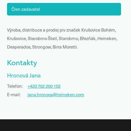
Člen zadavatel
Výroba, distribuce a prodej piv značek
Krušovice Bohém,
Krušovice, Starobrno Štatl, Starobrno, Březňák, Heineken,
Desperados, Strongow, Birra Moretti.
Kontakty
Hronová Jana
Telefon:
+420 702 200 102
E-mail:
jana.hronova@heineken.com