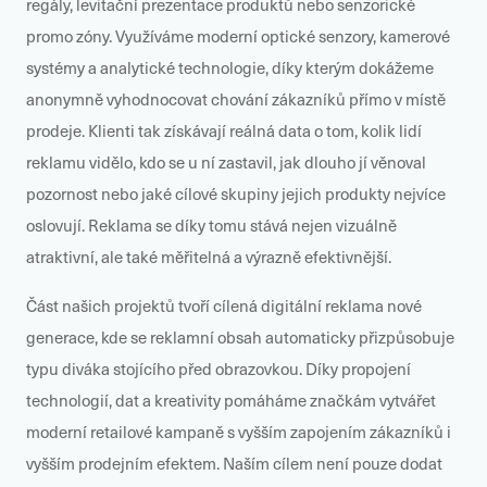
regály, levitační prezentace produktů nebo senzorické
promo zóny. Využíváme moderní optické senzory, kamerové
systémy a analytické technologie, díky kterým dokážeme
anonymně vyhodnocovat chování zákazníků přímo v místě
prodeje. Klienti tak získávají reálná data o tom, kolik lidí
reklamu vidělo, kdo se u ní zastavil, jak dlouho jí věnoval
pozornost nebo jaké cílové skupiny jejich produkty nejvíce
oslovují. Reklama se díky tomu stává nejen vizuálně
atraktivní, ale také měřitelná a výrazně efektivnější.
Část našich projektů tvoří cílená digitální reklama nové
generace, kde se reklamní obsah automaticky přizpůsobuje
typu diváka stojícího před obrazovkou. Díky propojení
technologií, dat a kreativity pomáháme značkám vytvářet
moderní retailové kampaně s vyšším zapojením zákazníků i
vyšším prodejním efektem. Naším cílem není pouze dodat