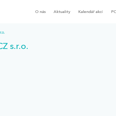
O nás
Aktuality
Kalendář akcí
PO
.o.
 s.r.o.