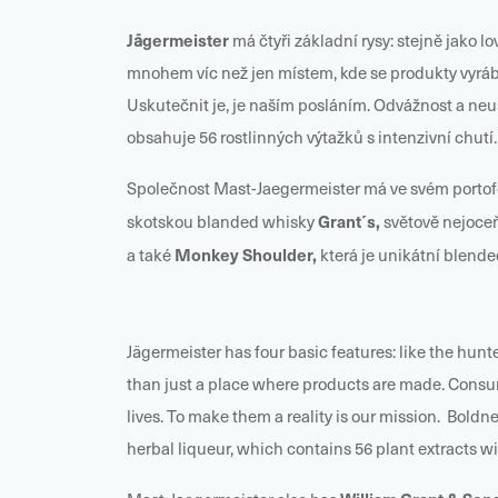
Jägermeister
má čtyři základní rysy: stejně jako lo
mnohem víc než jen místem, kde se produkty vyrábějí
Uskutečnit je, je naším posláním. Odvážnost a neu
obsahuje 56 rostlinných výtažků s intenzivní chutí.
Společnost Mast-Jaegermeister má ve svém portofo
Grant´s,
skotskou blanded whisky
světově nejoce
Monkey Shoulder,
a také
která je
unikátní blende
Jägermeister has four basic features: like the hunte
than just a place where products are made. Consum
lives.
To make them a reality is our mission.
Boldne
herbal liqueur, which contains 56 plant extracts wi