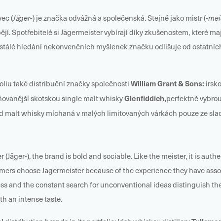
vec (
Jäger
-) je značka odvážná a společenská. Stejně jako mistr (
-mei
. Spotřebitelé si Jägermeister vybírají díky zkušenostem, které mají
stálé hledání nekonvenčních myšlenek značku odlišuje od ostatních. S
William Grant & Sons:
liu také distribuční značky společnosti
irsk
Glenfiddich,
ňovanější skotskou single malt whisky
perfektně vybro
d malt whisky míchaná v malých limitovaných várkách pouze ze sla
r (Jäger-), the brand is bold and sociable. Like the meister, it is au
ers choose Jägermeister because of the experience they have associ
ss and the constant search for unconventional ideas distinguish the 
th an intense taste.