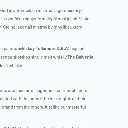
ster
) je autentická a mistrná. Jägermeister je
 se značkou spojené: nejlepší noci jejich života.
tejně jako náš mistrný bylinný likér, který
whiskey Tullamore D.E.W.
ou palírnu
,nejstarší
The Balvenie
,
ušenou skotskou single malt whisky
dové whisky.
thentic and masterful. Jägermeister is much more
ated with the brand: the best nights of their
brand from the others. Just like our masterful