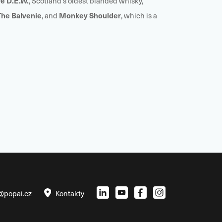
e D.E.W.
, Scotland's oldest blanded whisky,
The Balvenie
Monkey Shoulder
, and
, which is a
@popai.cz
Kontakty