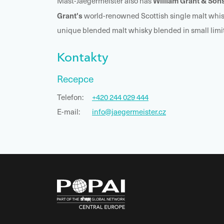
William Grant & Sons
Mast-Jaegermeister also has
Grant's
world-renowned Scottish single malt whis
unique blended malt whisky blended in small limi
Kontakty
Recepce
Telefon:
+420 244 029 444
E-mail:
info@jaegermeister.cz