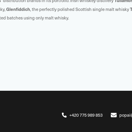
'
Tullamor
distribution brands in its portfolio: Irish whiskey distillery
Glenfiddich
ky,
, the perfectly polished Scottish single malt whisky
ted batches using only malt whisky.
+420 775 989 853
popai