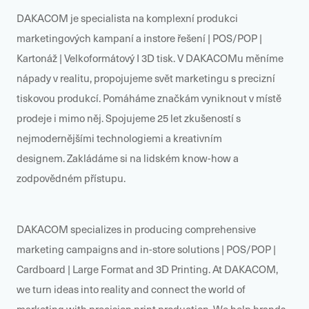
DAKACOM je specialista na komplexní produkci
marketingových kampaní
a instore
řešení | POS/POP |
Kartonáž | Velkoformátový I 3D tisk
. V DAKACOMu m
ěníme
nápady v realitu, propojujeme svět marketingu s precizní
tiskovou produkcí.
Pom
áháme značkám vyniknout v místě
prodeje i mimo něj.
Spojujeme 25 let zkušeností s
nejmodernějšími technologiemi a kreativní
m
designem.
Zakládáme si na lidsk
é
m know-how a
zodpov
ědn
é
m přístupu.
DAKACOM specializes in producing comprehensive
marketing campaigns and in-store solutions | POS/POP |
Cardboard | Large Format and 3D Printing.
At DAKACOM,
we turn ideas into reality and connect the world of